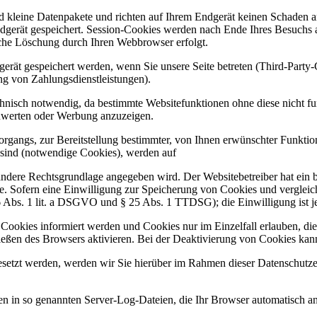
d kleine Datenpakete und richten auf Ihrem Endgerät keinen Schaden a
dgerät gespeichert. Session-Cookies werden nach Ende Ihres Besuchs 
ische Löschung durch Ihren Webbrowser erfolgt.
rät gespeichert werden, wenn Sie unsere Seite betreten (Third-Party
ng von Zahlungsdienstleistungen).
hnisch notwendig, da bestimmte Websitefunktionen ohne diese nicht fu
zuwerten oder Werbung anzuzeigen.
gangs, zur Bereitstellung bestimmter, von Ihnen erwünschter Funktion
 sind (notwendige Cookies), werden auf
andere Rechtsgrundlage angegeben wird. Der Websitebetreiber hat ein 
nste. Sofern eine Einwilligung zur Speicherung von Cookies und vergle
6 Abs. 1 lit. a DSGVO und § 25 Abs. 1 TTDSG); die Einwilligung ist je
n Cookies informiert werden und Cookies nur im Einzelfall erlauben, d
ßen des Browsers aktivieren. Bei der Deaktivierung von Cookies kann d
tzt werden, werden wir Sie hierüber im Rahmen dieser Datenschutzerk
en in so genannten Server-Log-Dateien, die Ihr Browser automatisch an 