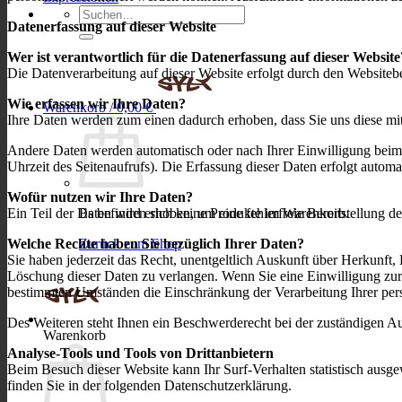
Suchen
Datenerfassung auf dieser Website
nach:
Wer ist verantwortlich für die Datenerfassung auf dieser Website
Die Datenverarbeitung auf dieser Website erfolgt durch den Websiteb
Wie erfassen wir Ihre Daten?
Warenkorb /
0,00
€
Ihre Daten werden zum einen dadurch erhoben, dass Sie uns diese mitt
Andere Daten werden automatisch oder nach Ihrer Einwilligung beim B
Uhrzeit des Seitenaufrufs). Die Erfassung dieser Daten erfolgt automat
Wofür nutzen wir Ihre Daten?
Ein Teil der Daten wird erhoben, um eine fehlerfreie Bereitstellung
Es befinden sich keine Produkte im Warenkorb.
Welche Rechte haben Sie bezüglich Ihrer Daten?
Zurück zum Shop
Sie haben jederzeit das Recht, unentgeltlich Auskunft über Herkunf
Löschung dieser Daten zu verlangen. Wenn Sie eine Einwilligung zur 
bestimmten Umständen die Einschränkung der Verarbeitung Ihrer pe
Des Weiteren steht Ihnen ein Beschwerderecht bei der zuständigen A
Warenkorb
Analyse-Tools und Tools von Drittanbietern
Beim Besuch dieser Website kann Ihr Surf-Verhalten statistisch aus
finden Sie in der folgenden Datenschutzerklärung.