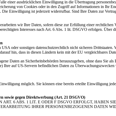
lle einer ausdrücklichen Einwilligung in die Übertragung personenbez
icherung von Cookies oder in den Zugriff auf Informationen in Ihr Endge
Die Einwilligung ist jederzeit widerrufbar. Sind Ihre Daten zur Vert
rbeiten wir Ihre Daten, sofern diese zur Erfüllung einer rechtlichen Ve
chtigten Interesses nach Art. 6 Abs. 1 lit. DSGVO erfolgen. Über die
en
USA oder sonstigen datenschutzrechtlich nicht sicheren Drittstaaten. 
n darauf hin, dass in diesen Ländern kein mit der EU vergleichbares Da
gene Daten an Sicherheitsbehörden herauszugeben, ohne dass Sie als B
e) Ihre auf US-Servern befindlichen Daten zu Überwachungszwecken ve
inwilligung möglich. Sie können eine bereits erteilte Einwilligung jed
len sowie gegen Direktwerbung (Art. 21 DSGVO)
. 6 ABS. 1 LIT. E ODER F DSGVO ERFOLGT, HABEN SIE
VERARBEITUNG IHRER PERSONENBEZOGENEN DATEN WIDE