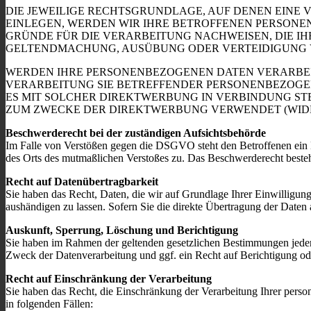
DIE JEWEILIGE RECHTSGRUNDLAGE, AUF DENEN EINE
EINLEGEN, WERDEN WIR IHRE BETROFFENEN PERSONE
GRÜNDE FÜR DIE VERARBEITUNG NACHWEISEN, DIE IH
GELTENDMACHUNG, AUSÜBUNG ODER VERTEIDIGUNG VO
WERDEN IHRE PERSONENBEZOGENEN DATEN VERARBEITE
VERARBEITUNG SIE BETREFFENDER PERSONENBEZOGEN
ES MIT SOLCHER DIREKTWERBUNG IN VERBINDUNG ST
ZUM ZWECKE DER DIREKTWERBUNG VERWENDET (WIDERS
Beschwerderecht bei der zuständigen Aufsichtsbehörde
Im Falle von Verstößen gegen die DSGVO steht den Betroffenen ein Be
des Orts des mutmaßlichen Verstoßes zu. Das Beschwerderecht besteht
Recht auf Datenübertragbarkeit
Sie haben das Recht, Daten, die wir auf Grundlage Ihrer Einwilligung 
aushändigen zu lassen. Sofern Sie die direkte Übertragung der Daten a
Auskunft, Sperrung, Löschung und Berichtigung
Sie haben im Rahmen der geltenden gesetzlichen Bestimmungen jeder
Zweck der Datenverarbeitung und ggf. ein Recht auf Berichtigung o
Recht auf Einschränkung der Verarbeitung
Sie haben das Recht, die Einschränkung der Verarbeitung Ihrer pers
in folgenden Fällen: