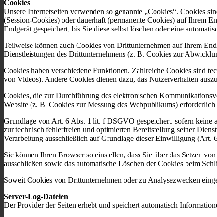
Cookies
Unsere Internetseiten verwenden so genannte „Cookies“. Cookies sin
(Session-Cookies) oder dauerhaft (permanente Cookies) auf Ihrem En
Endgerät gespeichert, bis Sie diese selbst löschen oder eine automat
Teilweise können auch Cookies von Drittunternehmen auf Ihrem Endge
Dienstleistungen des Drittunternehmens (z. B. Cookies zur Abwicklu
Cookies haben verschiedene Funktionen. Zahlreiche Cookies sind tec
von Videos). Andere Cookies dienen dazu, das Nutzerverhalten aus
Cookies, die zur Durchführung des elektronischen Kommunikationsvor
Website (z. B. Cookies zur Messung des Webpublikums) erforderlich
Grundlage von Art. 6 Abs. 1 lit. f DSGVO gespeichert, sofern keine 
zur technisch fehlerfreien und optimierten Bereitstellung seiner Die
Verarbeitung ausschließlich auf Grundlage dieser Einwilligung (Art. 
Sie können Ihren Browser so einstellen, dass Sie über das Setzen vo
ausschließen sowie das automatische Löschen der Cookies beim Schlie
Soweit Cookies von Drittunternehmen oder zu Analysezwecken eingese
Server-Log-Dateien
Der Provider der Seiten erhebt und speichert automatisch Information