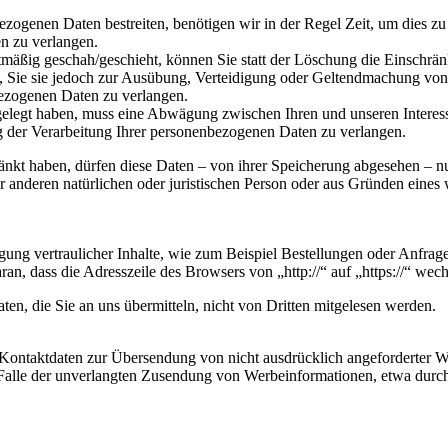
ezogenen Daten bestreiten, benötigen wir in der Regel Zeit, um dies z
n zu verlangen.
mäßig geschah/geschieht, können Sie statt der Löschung die Einschrän
Sie sie jedoch zur Ausübung, Verteidigung oder Geltendmachung von R
ezogenen Daten zu verlangen.
legt haben, muss eine Abwägung zwischen Ihren und unseren Interess
g der Verarbeitung Ihrer personenbezogenen Daten zu verlangen.
änkt haben, dürfen diese Daten – von ihrer Speicherung abgesehen – n
anderen natürlichen oder juristischen Person oder aus Gründen eines w
ung vertraulicher Inhalte, wie zum Beispiel Bestellungen oder Anfragen
n, dass die Adresszeile des Browsers von „http://“ auf „https://“ wec
en, die Sie an uns übermitteln, nicht von Dritten mitgelesen werden.
Kontaktdaten zur Übersendung von nicht ausdrücklich angeforderter W
 im Falle der unverlangten Zusendung von Werbeinformationen, etwa dur