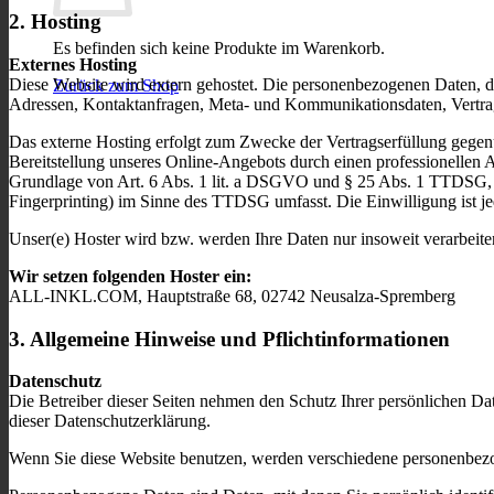
2. Hosting
Es befinden sich keine Produkte im Warenkorb.
Externes Hosting
Diese Website wird extern gehostet. Die personenbezogenen Daten, die
Zurück zum Shop
Adressen, Kontaktanfragen, Meta- und Kommunikationsdaten, Vertrags
Das externe Hosting erfolgt zum Zwecke der Vertragserfüllung gegenü
Bereitstellung unseres Online-Angebots durch einen professionellen A
Grundlage von Art. 6 Abs. 1 lit. a DSGVO und § 25 Abs. 1 TTDSG, so
Fingerprinting) im Sinne des TTDSG umfasst. Die Einwilligung ist jed
Unser(e) Hoster wird bzw. werden Ihre Daten nur insoweit verarbeiten
Wir setzen folgenden Hoster ein:
ALL-INKL.COM, Hauptstraße 68, 02742 Neusalza-Spremberg
3. Allgemeine Hinweise und Pflichtinformationen
Datenschutz
Die Betreiber dieser Seiten nehmen den Schutz Ihrer persönlichen Da
dieser Datenschutzerklärung.
Wenn Sie diese Website benutzen, werden verschiedene personenbez