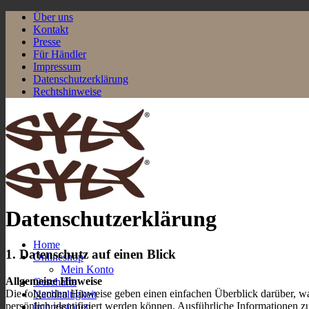
Zum
Über uns
Inhalt
Kontakt
springen
Presse
Für Händler
Impressum
Datenschutzerklärung
Rechtshinweise
Datenschutzerklärung
Home
1. Datenschutz auf einen Blick
Onlineshop
Mein Konto
Allgemeine Hinweise
Geschäfte
Die folgenden Hinweise geben einen einfachen Überblick darüber, wa
Nachhaltigkeit
persönlich identifiziert werden können. Ausführliche Informationen
Impressionen