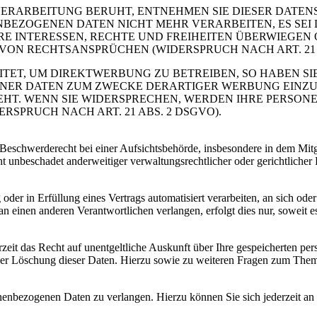
 VERARBEITUNG BERUHT, ENTNEHMEN SIE DIESER DAT
NBEZOGENEN DATEN NICHT MEHR VERARBEITEN, ES SE
RE INTERESSEN, RECHTE UND FREIHEITEN ÜBERWIEGEN
N RECHTSANSPRÜCHEN (WIDERSPRUCH NACH ART. 21 A
T, UM DIREKTWERBUNG ZU BETREIBEN, SO HABEN SIE
ER DATEN ZUM ZWECKE DERARTIGER WERBUNG EINZULEG
EHT. WENN SIE WIDERSPRECHEN, WERDEN IHRE PERSO
PRUCH NACH ART. 21 ABS. 2 DSGVO).
schwerderecht bei einer Aufsichtsbehörde, insbesondere in dem Mitgli
 unbeschadet anderweitiger verwaltungsrechtlicher oder gerichtlicher 
oder in Erfüllung eines Vertrags automatisiert verarbeiten, an sich od
n einen anderen Verantwortlichen verlangen, erfolgt dies nur, soweit e
zeit das Recht auf unentgeltliche Auskunft über Ihre gespeicherten 
der Löschung dieser Daten. Hierzu sowie zu weiteren Fragen zum Them
onenbezogenen Daten zu verlangen. Hierzu können Sie sich jederzeit a