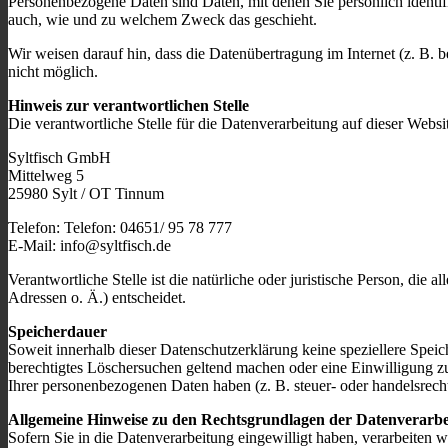
Personenbezogene Daten sind Daten, mit denen Sie persönlich identifi
auch, wie und zu welchem Zweck das geschieht.
Wir weisen darauf hin, dass die Datenübertragung im Internet (z. B. 
nicht möglich.
Hinweis zur verantwortlichen Stelle
Die verantwortliche Stelle für die Datenverarbeitung auf dieser Websit
Syltfisch GmbH
Mittelweg 5
25980 Sylt / OT Tinnum
Telefon: Telefon: 04651/ 95 78 777
E-Mail: info@syltfisch.de
Verantwortliche Stelle ist die natürliche oder juristische Person, d
Adressen o. Ä.) entscheidet.
Speicherdauer
Soweit innerhalb dieser Datenschutzerklärung keine speziellere Spei
berechtigtes Löschersuchen geltend machen oder eine Einwilligung zu
Ihrer personenbezogenen Daten haben (z. B. steuer- oder handelsrecht
Allgemeine Hinweise zu den Rechtsgrundlagen der Datenverarbei
Sofern Sie in die Datenverarbeitung eingewilligt haben, verarbeiten