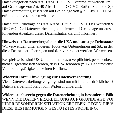
Datenkategorien nach Art. 9 Abs. 1 DSGVO verarbeitet werden. Im Fa
auf Grundlage von Art. 49 Abs. 1 lit. a DSGVO. Sofern Sie in die Spe
Datenverarbeitung zusätzlich auf Grundlage von § 25 Abs. 1 TTDSG. 
erforderlich, verarbeiten wir Ihre
Daten auf Grundlage des Art. 6 Abs. 1 lit. b DSGVO. Des Weiteren vera
DSGVO. Die Datenverarbeitung kann ferner auf Grundlage unseres bere
folgenden Absätzen dieser Datenschutzerklärung informiert.
Hinweis zur Datenweitergabe in die USA und sonstige Drittstaat
Wir verwenden unter anderem Tools von Unternehmen mit Sitz in den 
diese Drittstaaten übertragen und dort verarbeitet werden. Wir weise
Beispielsweise sind US-Unternehmen dazu verpflichtet, personenbezo
nicht ausgeschlossen werden, dass US-Behörden (z. B. Geheimdienst
Verarbeitungstätigkeiten keinen Einfluss.
Widerruf Ihrer Einwilligung zur Datenverarbeitung
Viele Datenverarbeitungsvorgänge sind nur mit Ihrer ausdrücklichen E
Datenverarbeitung bleibt vom Widerruf unberührt.
Widerspruchsrecht gegen die Datenerhebung in besonderen Fäl
WENN DIE DATENVERARBEITUNG AUF GRUNDLAGE VON ART
IHRER BESONDEREN SITUATION ERGEBEN, GEGEN DIE 
DIESE BESTIMMUNGEN GESTÜTZTES PROFILING.