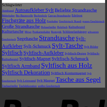
Schlagwörter
Autoaufkleber Sylt
Beliebte Strandtasche
Armband
Edelrost
Bilderhalter
Bio-Baumwolle
Buchenholz
Canvas-Strandtasche
Fischgräte aus Holz
Fotohalter
Geschirrtuch Skandi
graues Geschirrtuch
Große Strandtasche
Kulturbeutel
Holzaufsteller
Holzfisch
Kulturtasche
Schlüsselanhänger
Möwe
Postkartenhalter
Rostoptik
schwarzes
Strandtasche
Sylt-
Segeltasche
Geschirrtuch
Sylt-Tasche
Aufkleber
Sylt-Schmuck
Sylt Bilder
Syltfisch
Syltfisch-Aufkleber
Syltfisch-Design
Syltfisch-
Syltfisch-Schmuck
Syltfisch-Magnet
Kulturbeutel
Syltfisch aus Holz
Syltfisch Armband
Syltfisch Dekoration
Syltfisch Konturmagnet
Sylt
Tasche aus Segel
Sylt Magnet
Sylt Leinwand
Geschirrtuch
Tischaufsteller
Tischdekoration
weißes Geschirrtuch
P