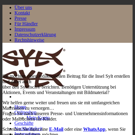
Zum
Über uns
Inhalt
Kontakt
springen
Presse
Für Händler
Impressum
Datenschutzerklärung
Rechtshinweise
Sie möchten einen redaktionellen Beitrag für die Insel Sylt erstellen
und dabei auch
über den Syltfisch® berichten. Benötigen Unterstützung bei
Aktionen, Events und Veranstaltungen mit Bildmaterial?
Wir helfen gerne weiter und freuen uns sie mit umfangreichen
Home
Materialien zu versorgen…
Onlineshop
Fragen Sie nach unseren Presse- und Unternehmensinformationen
Mein Konto
oder Malbüchern für Kinder.
Geschäfte
Nachhaltigkeit
Schreiben Sie dazu eine
E-Mail
oder eine
WhatsApp
, wenn Sie
Impressionen
gerne mehr erfahren möchten.