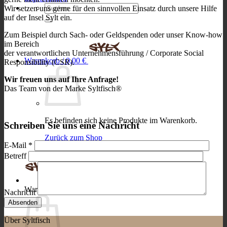
Suchen
Wir setzen uns gerne für den sinnvollen Einsatz durch unsere Hilfe
nach:
auf der Insel Sylt ein.
Zum Beispiel durch Sach- oder Geldspenden oder unser Know-how
im Bereich
der verantwortlichen Unternehmensführung / Corporate Social
Warenkorb /
0,00
€
Responsibility (CSR).
Wir freuen uns auf Ihre Anfrage!
Das Team von der Marke Syltfisch®
Es befinden sich keine Produkte im Warenkorb.
Schreiben Sie uns eine Nachricht
Zurück zum Shop
E-Mail
*
Betreff
Warenkorb
Nachricht
Über Syltfisch