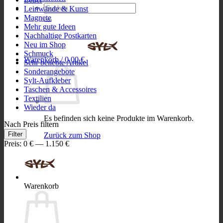
Suchen
Leinwände & Kunst
nach:
Magnete
Mehr gute Ideen
Nachhaltige Postkarten
Neu im Shop
Schmuck
Warenkorb /
0,00
€
Sehr beliebte Artikel
Sonderangebote
Sylt-Aufkleber
Taschen & Accessoires
Textilien
Wieder da
Es befinden sich keine Produkte im Warenkorb.
Nach Preis filtern
Min.
Max.
Filter
Zurück zum Shop
Preis
Preis
Preis:
0 €
—
1.150 €
Warenkorb