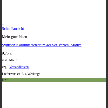
+
Dieses
Schnellansicht
Produkt
Mehr gute Ideen
weist
mehrere
Syltfisch Korkuntersetzer im 4er Set, versch. Motive
Varianten
auf.
9,75
€
Die
Optionen
inkl. MwSt.
können
zzgl.
Versandkosten
auf
der
Lieferzeit:
ca. 3-4 Werktage
Produktseite
Neu
gewählt
werden