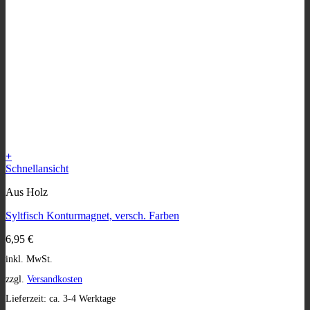
+
Dieses
Schnellansicht
Produkt
Aus Holz
weist
mehrere
Syltfisch Konturmagnet, versch. Farben
Varianten
auf.
6,95
€
Die
Optionen
inkl. MwSt.
können
zzgl.
Versandkosten
auf
der
Lieferzeit:
ca. 3-4 Werktage
Produktseite