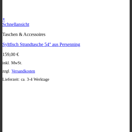
+
Dieses
Schnellansicht
Produkt
Taschen & Accessoires
weist
mehrere
Syltfisch Strandtasche 54° aus Persenning
Varianten
auf.
159,00
€
Die
Optionen
inkl. MwSt.
können
zzgl.
Versandkosten
auf
der
Lieferzeit:
ca. 3-4 Werktage
Produktseite
gewählt
werden