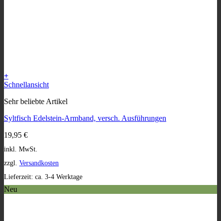
+
Dieses
Schnellansicht
Produkt
Sehr beliebte Artikel
weist
mehrere
Syltfisch Edelstein-Armband, versch. Ausführungen
Varianten
auf.
19,95
€
Die
Optionen
inkl. MwSt.
können
zzgl.
Versandkosten
auf
der
Lieferzeit:
ca. 3-4 Werktage
Produktseite
Neu
gewählt
werden