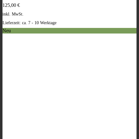
auf.
125,00
€
Die
Optionen
inkl. MwSt.
können
Lieferzeit:
ca. 7 - 10 Werktage
auf
der
Neu
Produktseite
gewählt
werden