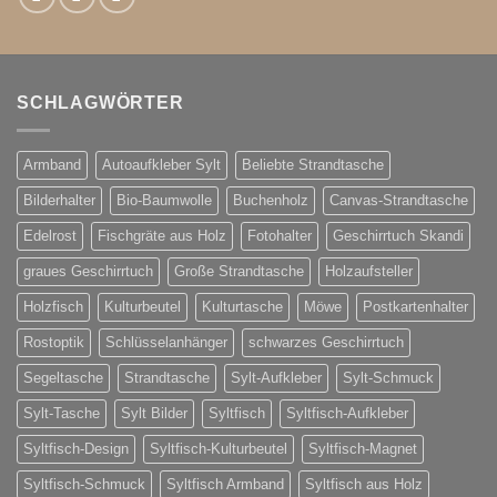
SCHLAGWÖRTER
Armband
Autoaufkleber Sylt
Beliebte Strandtasche
Bilderhalter
Bio-Baumwolle
Buchenholz
Canvas-Strandtasche
Edelrost
Fischgräte aus Holz
Fotohalter
Geschirrtuch Skandi
graues Geschirrtuch
Große Strandtasche
Holzaufsteller
Holzfisch
Kulturbeutel
Kulturtasche
Möwe
Postkartenhalter
Rostoptik
Schlüsselanhänger
schwarzes Geschirrtuch
Segeltasche
Strandtasche
Sylt-Aufkleber
Sylt-Schmuck
Sylt-Tasche
Sylt Bilder
Syltfisch
Syltfisch-Aufkleber
Syltfisch-Design
Syltfisch-Kulturbeutel
Syltfisch-Magnet
Syltfisch-Schmuck
Syltfisch Armband
Syltfisch aus Holz