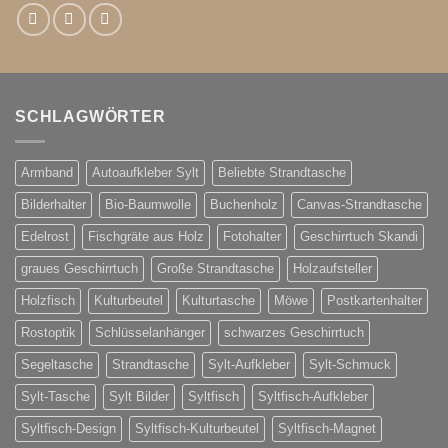
SCHLAGWÖRTER
Armband
Autoaufkleber Sylt
Beliebte Strandtasche
Bilderhalter
Bio-Baumwolle
Buchenholz
Canvas-Strandtasche
Edelrost
Fischgräte aus Holz
Fotohalter
Geschirrtuch Skandi
graues Geschirrtuch
Große Strandtasche
Holzaufsteller
Holzfisch
Kulturbeutel
Kulturtasche
Möwe
Postkartenhalter
Rostoptik
Schlüsselanhänger
schwarzes Geschirrtuch
Segeltasche
Strandtasche
Sylt-Aufkleber
Sylt-Schmuck
Sylt-Tasche
Sylt Bilder
Syltfisch
Syltfisch-Aufkleber
Syltfisch-Design
Syltfisch-Kulturbeutel
Syltfisch-Magnet