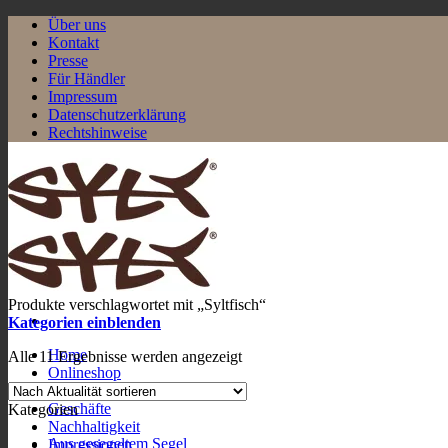
Zum
Über uns
Inhalt
Kontakt
springen
Presse
Für Händler
Impressum
Datenschutzerklärung
Rechtshinweise
Produkte verschlagwortet mit „Syltfisch“
Kategorien einblenden
Home
Nach
Alle 11 Ergebnisse werden angezeigt
Onlineshop
Aktualität
Mein Konto
sortiert
Geschäfte
Kategorien
Nachhaltigkeit
Aus gesegeltem Segel
Impressionen