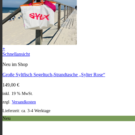
+
Schnellansicht
Neu im Shop
Große Syltfisch Segeltuch-Strandtasche „Sylter Rose“
149,00
€
inkl. 19 % MwSt.
zzgl.
Versandkosten
Lieferzeit:
ca. 3-4 Werktage
Neu