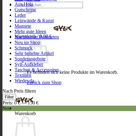
Aus Holz
Suchen
Gutscheine
nach:
Leder
Leinwände & Kunst
Magnete
Mehr gute Ideen
Warenkorb /
0,00
€
Nachhaltige Postkarten
Neu im Shop
Schmuck
Sehr beliebte Artikel
Sonderangebote
Sylt-Aufkleber
Taschen & Accessoires
Es befinden sich keine Produkte im Warenkorb.
Textilien
Wieder da
Zurück zum Shop
Nach Preis filtern
Min.
Max.
Filter
Preis
Preis
Preis:
0 €
—
150 €
Neu
Warenkorb