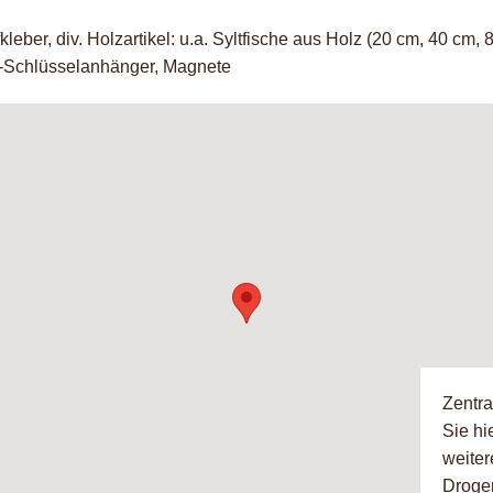
fkleber, div. Holzartikel: u.a. Syltfische aus Holz (20 cm, 40 c
r-Schlüsselanhänger, Magnete
Zentra
Sie hi
weiter
Droger