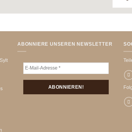
ABONNIERE UNSEREN NEWSLETTER
SO
Sylt
Teil
Fol
es
n