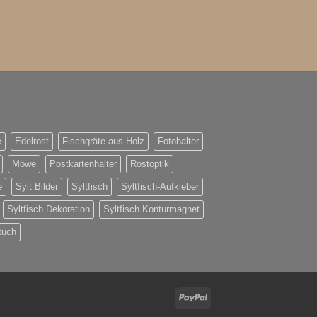
e
Edelrost
Fischgräte aus Holz
Fotohalter
Möwe
Postkartenhalter
Rostoptik
e
Sylt Bilder
Syltfisch
Syltfisch-Aufkleber
Syltfisch Dekoration
Syltfisch Konturmagnet
tuch
PayPal