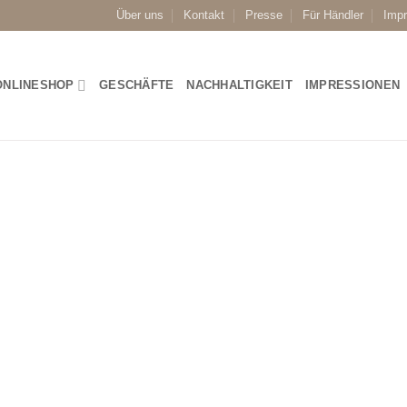
Über uns
Kontakt
Presse
Für Händler
Imp
ONLINESHOP
GESCHÄFTE
NACHHALTIGKEIT
IMPRESSIONEN