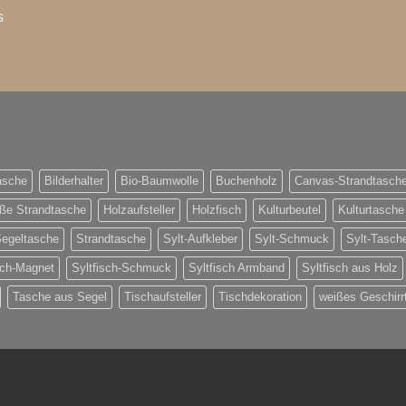
s
asche
Bilderhalter
Bio-Baumwolle
Buchenholz
Canvas-Strandtasch
ße Strandtasche
Holzaufsteller
Holzfisch
Kulturbeutel
Kulturtasche
egeltasche
Strandtasche
Sylt-Aufkleber
Sylt-Schmuck
Sylt-Tasch
sch-Magnet
Syltfisch-Schmuck
Syltfisch Armband
Syltfisch aus Holz
Tasche aus Segel
Tischaufsteller
Tischdekoration
weißes Geschirr