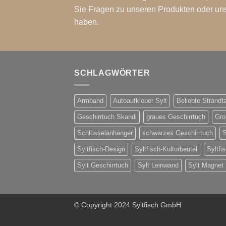
Sie Fragen zu unseren Produkten oder un
haben.
SCHLAGWÖRTER
Armband
Autoaufkleber Sylt
Beliebte Strandt
Geschirrtuch Skandi
graues Geschirrtuch
Gro
Schlüsselanhänger
schwarzes Geschirrtuch
S
Syltfisch-Design
Syltfisch-Kulturbeutel
Syltfi
Sylt Geschirrtuch
Sylt Leinwand
Sylt Magnet
© Copyright 2024 Syltfisch GmbH