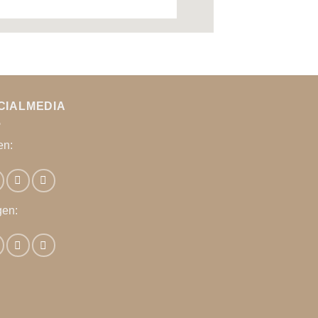
CIALMEDIA
en:
gen: