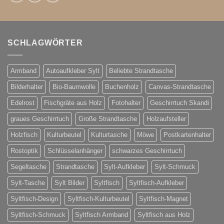
SCHLAGWÖRTER
Armband
Autoaufkleber Sylt
Beliebte Strandtasche
Bilderhalter
Bio-Baumwolle
Buchenholz
Canvas-Strandtasche
Edelrost
Fischgräte aus Holz
Fotohalter
Geschirrtuch Skandi
graues Geschirrtuch
Große Strandtasche
Holzaufsteller
Holzfisch
Kulturbeutel
Kulturtasche
Möwe
Postkartenhalter
Rostoptik
Schlüsselanhänger
schwarzes Geschirrtuch
Segeltasche
Strandtasche
Sylt-Aufkleber
Sylt-Schmuck
Sylt-Tasche
Sylt Bilder
Syltfisch
Syltfisch-Aufkleber
Syltfisch-Design
Syltfisch-Kulturbeutel
Syltfisch-Magnet
Syltfisch-Schmuck
Syltfisch Armband
Syltfisch aus Holz