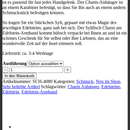
ist es passend für fast jedes Handgelenk. Der Charm-Anhänger ist
an einem Karabiner befestigt, so dass Sie Ihn auch an einem andern
Schmuckstück befestigen können.
So tragen Sie ein Stückchen Sylt, gepaart mit etwas Magie des
jeweiligen Edelsteins, ganz nah bei sich. Der Syltfisch Charm am
Edelstein-Armband kommt hübsch verpackt bei Ihnen an und ist ein
schönes Geschenk für Sie selbst oder Ihre Liebsten, das an eine
wundervolle Zeit auf der Insel erinnern soll.
Lieferzeit:
ca. 3-4 Werktage
Ausführung
Syltfisch
Charm
In den Warenkorb
am
Artikelnummer:
SCH-4089
Kategorien:
Schmuck
,
Neu im Shop
,
Edelstein-
Sehr beliebte Artikel
Schlagwörter:
Charm Anhänger
,
Edelsteine
,
Armband,
Edelstein
,
Edelstein-Armband
versch.
Ausf.
Menge