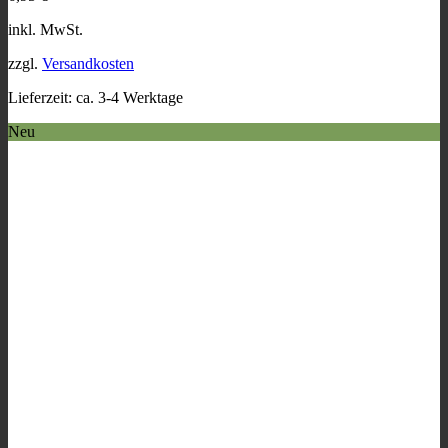
Die
Optionen
inkl. MwSt.
können
auf
zzgl.
Versandkosten
der
Produktseite
Lieferzeit:
ca. 3-4 Werktage
gewählt
werden
Neu