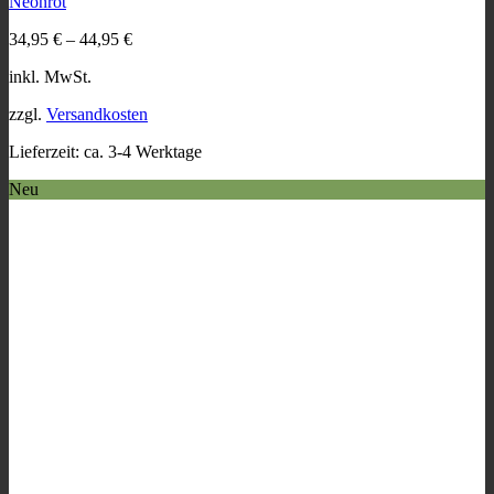
Neonrot
auf.
Die
34,95
€
–
44,95
€
Optionen
können
inkl. MwSt.
auf
der
zzgl.
Versandkosten
Produktseite
gewählt
Lieferzeit:
ca. 3-4 Werktage
werden
Neu