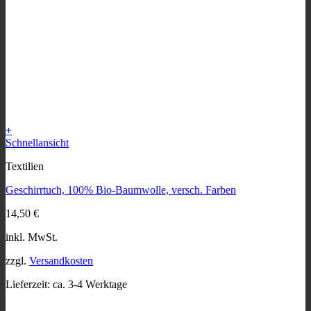
+
Dieses
Schnellansicht
Produkt
Textilien
weist
mehrere
Geschirrtuch, 100% Bio-Baumwolle, versch. Farben
Varianten
auf.
14,50
€
Die
Optionen
inkl. MwSt.
können
auf
zzgl.
Versandkosten
der
Produktseite
Lieferzeit:
ca. 3-4 Werktage
gewählt
werden