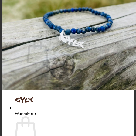
Suchen
nach:
Warenkorb /
0,00
€
Es befinden sich keine Produkte im Warenkorb.
Zurück zum Shop
Warenkorb