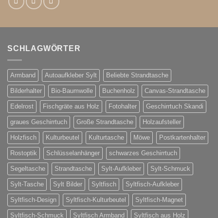
SCHLAGWÖRTER
Armband
Autoaufkleber Sylt
Beliebte Strandtasche
Bilderhalter
Bio-Baumwolle
Buchenholz
Canvas-Strandtasche
Edelrost
Fischgräte aus Holz
Fotohalter
Geschirrtuch Skandi
graues Geschirrtuch
Große Strandtasche
Holzaufsteller
Holzfisch
Kulturbeutel
Kulturtasche
Möwe
Postkartenhalter
Rostoptik
Schlüsselanhänger
schwarzes Geschirrtuch
Segeltasche
Strandtasche
Sylt-Aufkleber
Sylt-Schmuck
Sylt-Tasche
Sylt Bilder
Syltfisch
Syltfisch-Aufkleber
Syltfisch-Design
Syltfisch-Kulturbeutel
Syltfisch-Magnet
Syltfisch-Schmuck
Syltfisch Armband
Syltfisch aus Holz