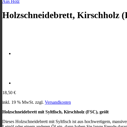
Aus Holz
Holzschneidebrett, Kirschholz (
18,50
€
inkl. 19 % MwSt.
zzgl.
Versandkosten
Holzschneidebrett mit Syltfisch, Kirschholz (FSC), geölt
Dieses Holzschneidebrett mit Syltfisch ist aus hochwertigem, massivem,
Leinöl oder einem anderen Öl ein, dann haben Sie lange Freude daran