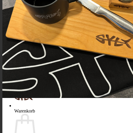
Suchen
nach:
Warenkorb /
0,00
€
Es befinden sich keine Produkte im Warenkorb.
Zurück zum Shop
Warenkorb