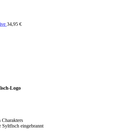
ive
34,95
€
fisch-Logo
 Charakters
 Syltfisch eingebrannt