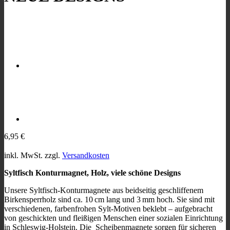
6,95
€
inkl. MwSt.
zzgl.
Versandkosten
Syltfisch Konturmagnet, Holz, viele schöne Designs
Unsere Syltfisch-Konturmagnete aus beidseitig geschliffenem
Birkensperrholz sind ca. 10 cm lang und 3 mm hoch. Sie sind mit
verschiedenen, farbenfrohen Sylt-Motiven beklebt – aufgebracht
von geschickten und fleißigen Menschen einer sozialen Einrichtung
in Schleswig-Holstein. Die Scheibenmagnete sorgen für sicheren