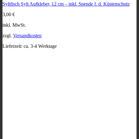
Syltfisch Sylt Aufkleber, 12 cm – inkl. Spende f. d. Küstenschutz
Varianten
auf.
3,00
€
Die
Optionen
inkl. MwSt.
können
auf
zzgl.
Versandkosten
der
Produktseite
Lieferzeit:
ca. 3-4 Werktage
gewählt
werden