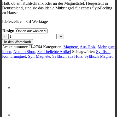
Halt, ob am Kühlschrank oder an der Magnettafel. Hergestellt in
Deutschland, sind sie das ideale Mitbringsel für echtes Sylt-Feeling
zu Hause.
Lieferzeit:
ca. 3-4 Werktage
Design
Syltfisch
Konturmagnet,
In den Warenkorb
Holz,
Artikelnummer:
H-2764
Kategorien:
Magnete
,
Aus Holz
,
Mehr gute
NEUE
Ideen
,
Neu im Shop
,
Sehr beliebte Artikel
Schlagwörter:
Syltfisch
DESIGNS
Konturmagnet
,
Sylt-Magnete
,
Syltfisch aus Holz
,
Syltfisch-Magnet
Menge