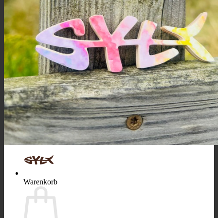
Suchen
nach:
Warenkorb /
0,00
€
Es befinden sich keine Produkte im Warenkorb.
Zurück zum Shop
Warenkorb