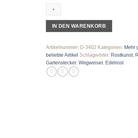
massives
Edelrost,
50cm
Höhe
IN DEN WARENKORB
Menge
Artikelnummer:
D-3402
Kategorien:
Mehr 
beliebte Artikel
Schlagwörter:
Rostkunst
,
R
Gartenstecker
,
Wegweiser
,
Edelrost