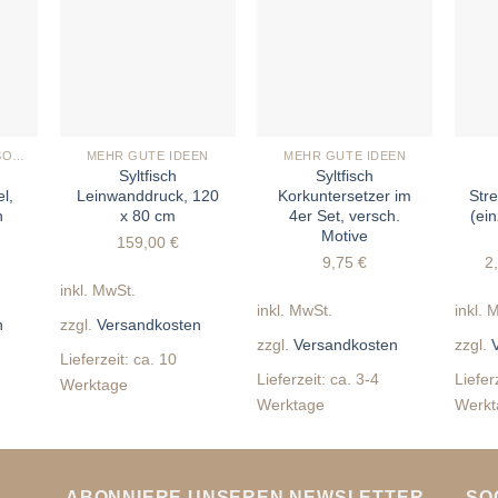
+
+
+
TASCHEN & ACCESSOIRES
MEHR GUTE IDEEN
MEHR GUTE IDEEN
Syltfisch
Syltfisch
l,
Leinwanddruck, 120
Korkuntersetzer im
Stre
n
x 80 cm
4er Set, versch.
(ein
Motive
159,00
€
9,75
€
2
inkl. MwSt.
inkl. MwSt.
inkl. 
n
zzgl.
Versandkosten
zzgl.
Versandkosten
zzgl.
Lieferzeit:
ca. 10
Lieferzeit:
ca. 3-4
Liefer
Werktage
Werktage
Werkt
ABONNIERE UNSEREN NEWSLETTER
SO