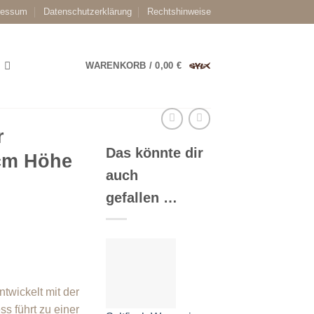
ressum
Datenschutzerklärung
Rechtshinweise
WARENKORB /
0,00
€
r
Das könnte dir
0cm Höhe
auch
gefallen …
ntwickelt mit der
s führt zu einer