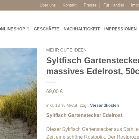
Über uns
Kontakt
Presse
Für Händler
Imp
ONLINESHOP
GESCHÄFTE
NACHHALTIGKEIT
IMPRESSIONEN
MEHR GUTE IDEEN
Syltfisch Gartenstecke
massives Edelrost, 5
69,00
€
inkl. 19 % MwSt.
zzgl.
Versandkosten
Syltfisch Gartenstecker Edelrost
Dieser Syltfisch Gartenstecker aus Stahl e
Zeit eine schöne Rostoptik. Der Rostprozes