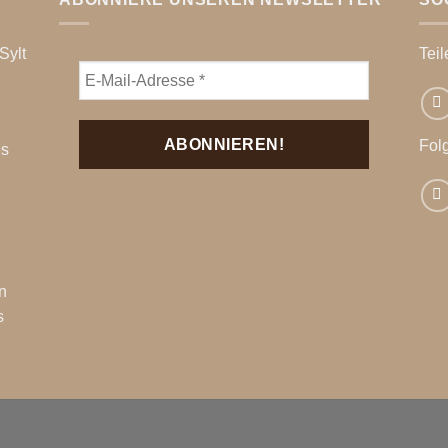
Sylt
Teil
Fol
es
n
s