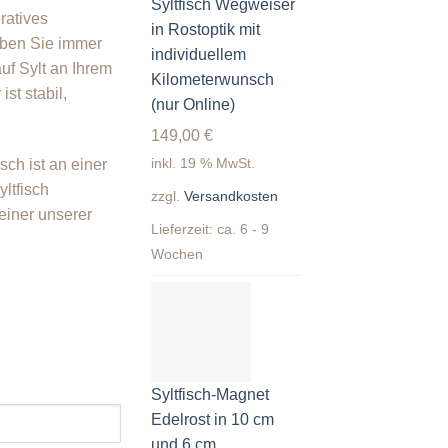
Syltfisch Wegweiser
ratives
in Rostoptik mit
aben Sie immer
individuellem
uf Sylt an Ihrem
Kilometerwunsch
ist stabil,
(nur Online)
149,00
€
inkl. 19 % MwSt.
sch ist an einer
ltfisch
zzgl.
Versandkosten
einer unserer
Lieferzeit:
ca. 6 - 9
Wochen
Syltfisch-Magnet
Edelrost in 10 cm
und 6 cm