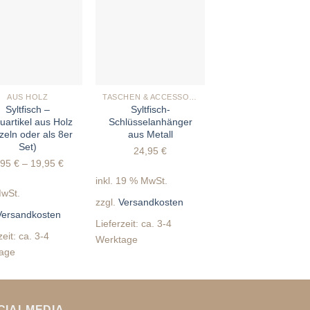
+
+
AUS HOLZ
TASCHEN & ACCESSOIRES
MEHR GUTE IDEE
Syltfisch –
Syltfisch-
Syltfisch
uartikel aus Holz
Schlüsselanhänger
Leinwanddruck, 30
zeln oder als 8er
aus Metall
20 cm
Set)
24,95
€
35,00
€
,95
€
–
19,95
€
inkl. 19 % MwSt.
inkl. MwSt.
MwSt.
zzgl.
Versandkosten
zzgl.
Versandkosten
Versandkosten
Lieferzeit:
ca. 3-4
Lieferzeit:
ca. 10
zeit:
ca. 3-4
Werktage
Werktage
age
CIALMEDIA