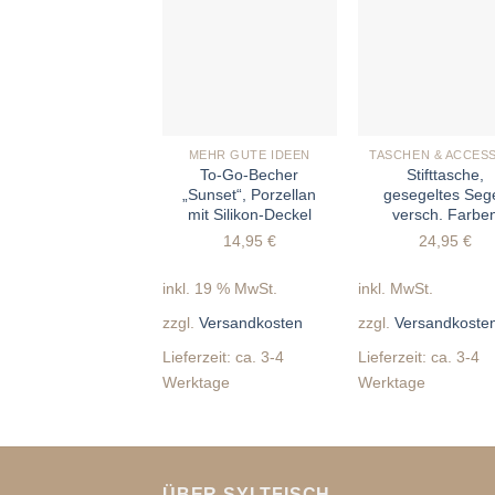
+
+
MEHR GUTE IDEEN
To-Go-Becher
Stifttasche,
„Sunset“, Porzellan
gesegeltes Sege
mit Silikon-Deckel
versch. Farbe
14,95
€
24,95
€
inkl. 19 % MwSt.
inkl. MwSt.
zzgl.
Versandkosten
zzgl.
Versandkoste
Lieferzeit:
ca. 3-4
Lieferzeit:
ca. 3-4
Werktage
Werktage
ÜBER SYLTFISCH