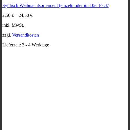
mehrere
Syltfisch Weihnachtsornament (einzeln oder im 10er Pack)
Varianten
auf.
2,50
€
–
24,50
€
Die
Optionen
inkl. MwSt.
können
auf
zzgl.
Versandkosten
der
Produktseite
Lieferzeit:
3 - 4 Werktage
gewählt
werden