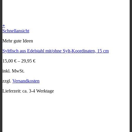
+
Dieses
Schnellansicht
Produkt
Mehr gute Ideen
weist
mehrere
Syltfisch aus Edelstahl mit/ohne Sylt-Koordinaten, 15 cm
Varianten
auf.
15,00
€
–
29,95
€
Die
Optionen
inkl. MwSt.
können
auf
zzgl.
Versandkosten
der
Produktseite
Lieferzeit:
ca. 3-4 Werktage
gewählt
werden