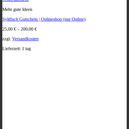
Produkt
Mehr gute Ideen
weist
mehrere
Syltfisch Gutschein | Onlineshop (nur Online)
Varianten
auf.
25,00
€
–
200,00
€
Die
Optionen
zzgl.
Versandkosten
können
auf
Lieferzeit:
1 tag
der
Produktseite
gewählt
werden