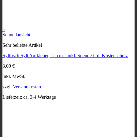
+
Dieses
Schnellansicht
Produkt
Sehr beliebte Artikel
weist
mehrere
Syltfisch Sylt Aufkleber, 12 cm – inkl. Spende f. d. Küstenschutz
Varianten
auf.
3,00
€
Die
Optionen
inkl. MwSt.
können
auf
zzgl.
Versandkosten
der
Produktseite
Lieferzeit:
ca. 3-4 Werktage
gewählt
werden