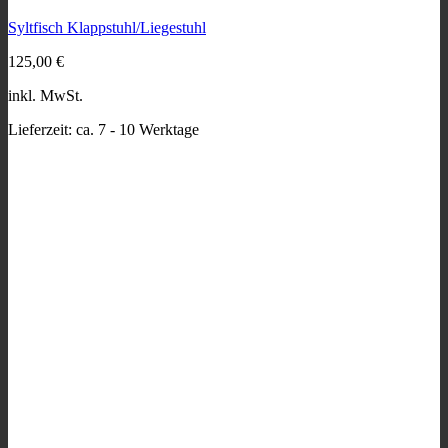
mehrere
Syltfisch Klappstuhl/Liegestuhl
Varianten
auf.
125,00
€
Die
Optionen
inkl. MwSt.
können
auf
Lieferzeit:
ca. 7 - 10 Werktage
der
Produktseite
gewählt
werden