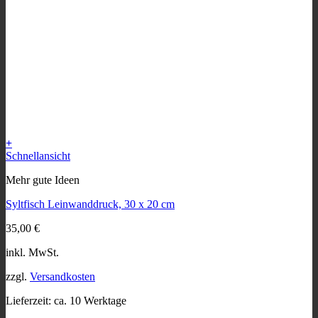
+
Dieses
Schnellansicht
Produkt
Mehr gute Ideen
weist
mehrere
Syltfisch Leinwanddruck, 30 x 20 cm
Varianten
auf.
35,00
€
Die
Optionen
inkl. MwSt.
können
auf
zzgl.
Versandkosten
der
Produktseite
Lieferzeit:
ca. 10 Werktage
gewählt