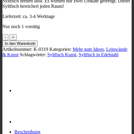
Syltfisch drehen lässt. Es wurden nur zwei Unikate gefertigt. Dieser
Syltfisch bereichert jeden Raum!
Lieferzeit:
ca. 3-4 Werktage
Nur noch 1 vorrätig
Syltfisch
Edelstahl-
In den Warenkorb
Skulptur
Artikelnummer:
K-0319
Kategorien:
Mehr gute Ideen
,
Leinwände
Menge
& Kunst
Schlagwörter:
Syltfisch Kunst
,
Syltfisch in Edelstahl
Beschreibung