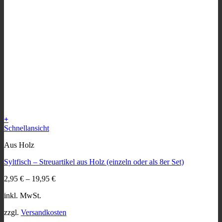
+
Dieses
Schnellansicht
Produkt
Aus Holz
weist
mehrere
Syltfisch – Streuartikel aus Holz (einzeln oder als 8er Set)
Varianten
auf.
2,95
€
–
19,95
€
Die
Optionen
inkl. MwSt.
können
auf
zzgl.
Versandkosten
der