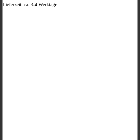
Produktseite
Lieferzeit:
ca. 3-4 Werktage
gewählt
werden