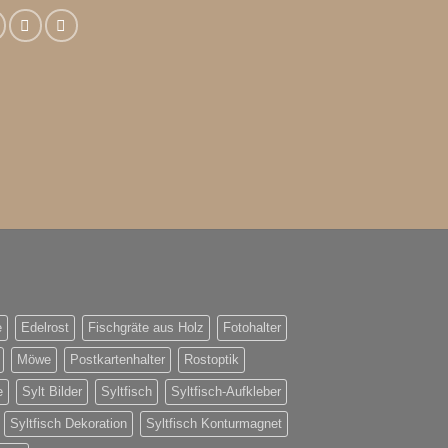
e
Edelrost
Fischgräte aus Holz
Fotohalter
Möwe
Postkartenhalter
Rostoptik
e
Sylt Bilder
Syltfisch
Syltfisch-Aufkleber
Syltfisch Dekoration
Syltfisch Konturmagnet