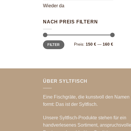
Wieder da
NACH PREIS FILTERN
Min.
Max.
Preis:
150 €
—
160 €
FILTER
Preis
Preis
ÜBER SYLTFISCH
Eine Fischgräte, die kunstvoll den Namen 
formt: Das ist der Syltfisch.
Unsere Syltfisch-Produkte stehen für ein
handverlesenes Sortiment, anspruchsvoll