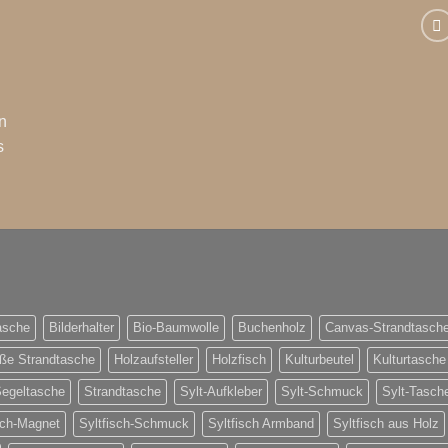
n
s
asche
Bilderhalter
Bio-Baumwolle
Buchenholz
Canvas-Strandtasch
ße Strandtasche
Holzaufsteller
Holzfisch
Kulturbeutel
Kulturtasche
egeltasche
Strandtasche
Sylt-Aufkleber
Sylt-Schmuck
Sylt-Tasch
sch-Magnet
Syltfisch-Schmuck
Syltfisch Armband
Syltfisch aus Holz