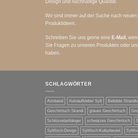
Design und nachhaltige Qualität.
Wir sind immer auf der Suche nach neuen
Produktideen.
Schreiben Sie uns gerne eine
E-Mail
,
wen
Sie Fragen zu unseren Produkten oder un
haben.
SCHLAGWÖRTER
Armband
Autoaufkleber Sylt
Beliebte Strandt
Geschirrtuch Skandi
graues Geschirrtuch
Gro
Schlüsselanhänger
schwarzes Geschirrtuch
S
Syltfisch-Design
Syltfisch-Kulturbeutel
Syltfi