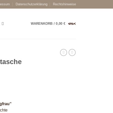
ressum
Datenschutzerklärung
Rechtshinweise
WARENKORB /
0,00
€
dtasche
gfrau“
ichte