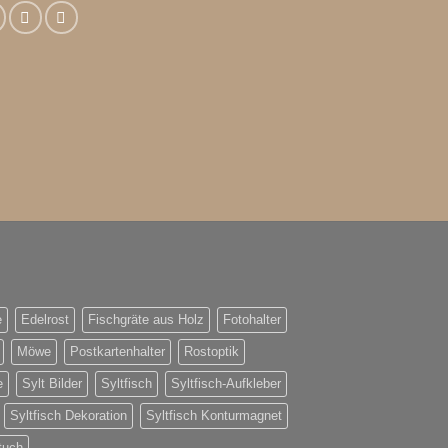
e
Edelrost
Fischgräte aus Holz
Fotohalter
Möwe
Postkartenhalter
Rostoptik
e
Sylt Bilder
Syltfisch
Syltfisch-Aufkleber
Syltfisch Dekoration
Syltfisch Konturmagnet
tuch