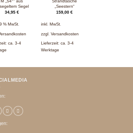
M „54°“ aus
Strandtasche
Segeltuch-
segeltem Segel
„Seestern“
Strandtasche „Sylt
Rose“
34,95
€
159,00
€
149,00
€
19 % MwSt.
inkl. MwSt.
inkl. 19 % MwSt.
Versandkosten
zzgl.
Versandkosten
zzgl.
Versandkosten
zeit:
ca. 3-4
Lieferzeit:
ca. 3-4
Lieferzeit:
ca. 3-4
age
Werktage
Werktage
CIALMEDIA
en:
gen: