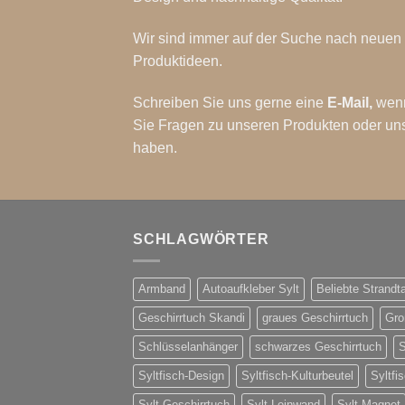
Wir sind immer auf der Suche nach neuen
Produktideen.
Schreiben Sie uns gerne eine
E-Mail
,
wen
Sie Fragen zu unseren Produkten oder un
haben.
SCHLAGWÖRTER
Armband
Autoaufkleber Sylt
Beliebte Strandt
Geschirrtuch Skandi
graues Geschirrtuch
Gro
Schlüsselanhänger
schwarzes Geschirrtuch
S
Syltfisch-Design
Syltfisch-Kulturbeutel
Syltfi
Sylt Geschirrtuch
Sylt Leinwand
Sylt Magnet