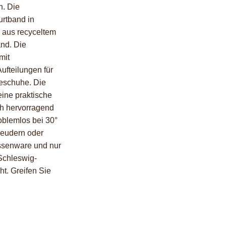
n. Die
urtband in
 aus recyceltem
nd. Die
mit
ufteilungen für
eschuhe. Die
ine praktische
ch hervorragend
blemlos bei 30°
leudern oder
ssenware und nur
 Schleswig-
ht. Greifen Sie