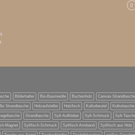
n
s
asche
Bilderhalter
Bio-Baumwolle
Buchenholz
Canvas-Strandtasch
ße Strandtasche
Holzaufsteller
Holzfisch
Kulturbeutel
Kulturtasche
egeltasche
Strandtasche
Sylt-Aufkleber
Sylt-Schmuck
Sylt-Tasch
sch-Magnet
Syltfisch-Schmuck
Syltfisch Armband
Syltfisch aus Holz
Tasche aus Segel
Tischaufsteller
Tischdekoration
weißes Geschirr