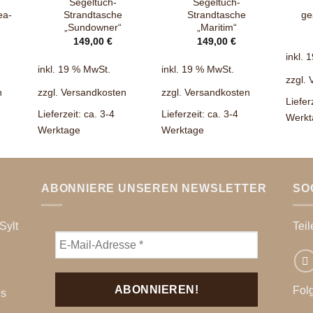
Segeltuch-
Segeltuch-
ea-
Strandtasche
Strandtasche
ge
„Sundowner“
„Maritim“
149,00
€
149,00
€
inkl. 
inkl. 19 % MwSt.
inkl. 19 % MwSt.
zzgl.
n
zzgl.
Versandkosten
zzgl.
Versandkosten
Liefer
Lieferzeit:
ca. 3-4
Lieferzeit:
ca. 3-4
Werkt
Werktage
Werktage
ABONNIERE UNSEREN NEWSLETTER
SO
Sylt
Teil
Fol
es