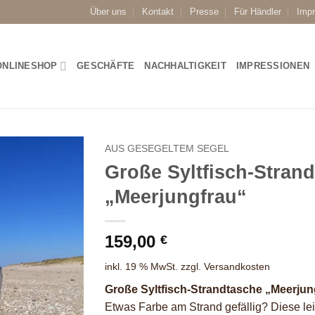
Über uns
Kontakt
Presse
Für Händler
Imp
ONLINESHOP
GESCHÄFTE
NACHHALTIGKEIT
IMPRESSIONEN
AUS GESEGELTEM SEGEL
Große Syltfisch-Stran
„Meerjungfrau“
159,00
€
inkl. 19 % MwSt.
zzgl.
Versandkosten
Große Syltfisch-Strandtasche „Meerjun
Etwas Farbe am Strand gefällig? Diese le