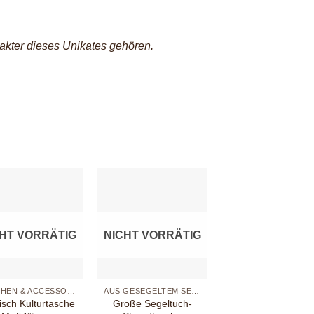
akter dieses Unikates gehören.
Neu
CHT VORRÄTIG
NICHT VORRÄTIG
+
+
TASCHEN & ACCESSOIRES
AUS GESEGELTEM SEGEL
NEU IM SHOP
fisch Kulturtasche
Große Segeltuch-
Große Syltfisch