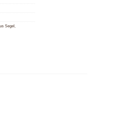
us Segel
,