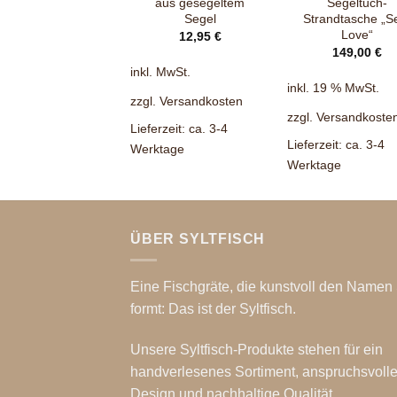
aus gesegeltem
Segeltuch-
Segel
Strandtasche „S
Love“
12,95
€
149,00
€
inkl. MwSt.
inkl. 19 % MwSt.
zzgl.
Versandkosten
zzgl.
Versandkoste
Lieferzeit:
ca. 3-4
Lieferzeit:
ca. 3-4
Werktage
Werktage
ÜBER SYLTFISCH
Eine Fischgräte, die kunstvoll den Namen 
formt: Das ist der Syltfisch.
Unsere Syltfisch-Produkte stehen für ein
handverlesenes Sortiment, anspruchsvoll
Design und nachhaltige Qualität.