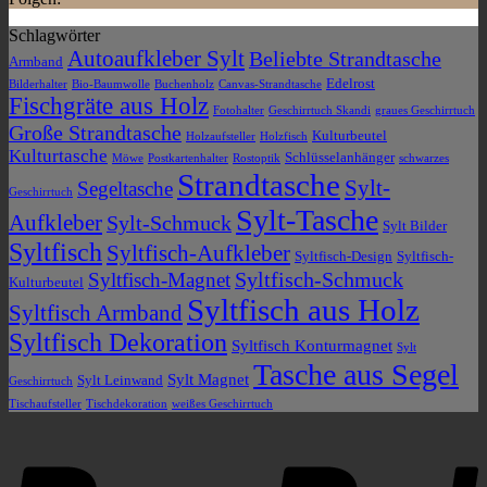
Schlagwörter
Autoaufkleber Sylt
Beliebte Strandtasche
Armband
Edelrost
Bilderhalter
Bio-Baumwolle
Buchenholz
Canvas-Strandtasche
Fischgräte aus Holz
Fotohalter
Geschirrtuch Skandi
graues Geschirrtuch
Große Strandtasche
Kulturbeutel
Holzaufsteller
Holzfisch
Kulturtasche
Schlüsselanhänger
Möwe
Postkartenhalter
Rostoptik
schwarzes
Strandtasche
Sylt-
Segeltasche
Geschirrtuch
Sylt-Tasche
Aufkleber
Sylt-Schmuck
Sylt Bilder
Syltfisch
Syltfisch-Aufkleber
Syltfisch-Design
Syltfisch-
Syltfisch-Schmuck
Syltfisch-Magnet
Kulturbeutel
Syltfisch aus Holz
Syltfisch Armband
Syltfisch Dekoration
Syltfisch Konturmagnet
Sylt
Tasche aus Segel
Sylt Magnet
Sylt Leinwand
Geschirrtuch
Tischaufsteller
Tischdekoration
weißes Geschirrtuch
P