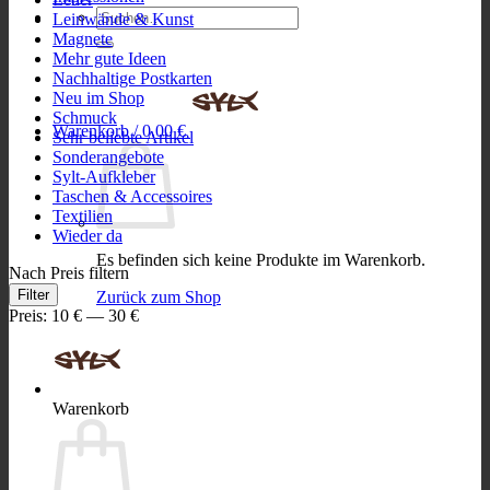
Suchen
Leinwände & Kunst
nach:
Magnete
Mehr gute Ideen
Nachhaltige Postkarten
Neu im Shop
Schmuck
Warenkorb /
0,00
€
Sehr beliebte Artikel
Sonderangebote
Sylt-Aufkleber
Taschen & Accessoires
Textilien
Wieder da
Es befinden sich keine Produkte im Warenkorb.
Nach Preis filtern
Min.
Max.
Filter
Zurück zum Shop
Preis
Preis
Preis:
10 €
—
30 €
Warenkorb