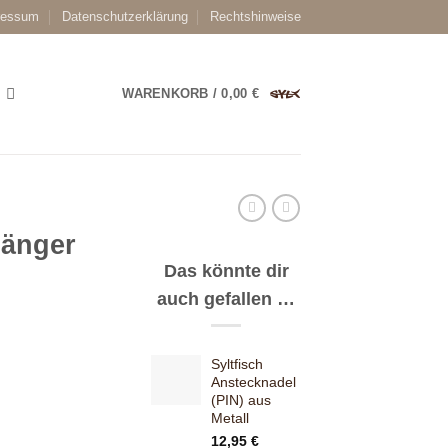
ressum
Datenschutzerklärung
Rechtshinweise
WARENKORB /
0,00
€
hänger
Das könnte dir
auch gefallen …
Syltfisch
Anstecknadel
(PIN) aus
Metall
12,95
€