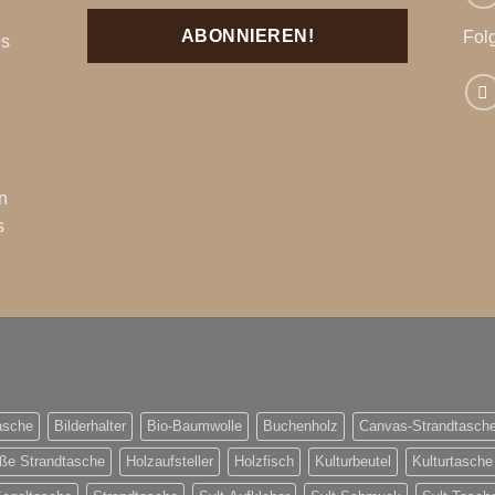
Fol
es
n
s
asche
Bilderhalter
Bio-Baumwolle
Buchenholz
Canvas-Strandtasch
ße Strandtasche
Holzaufsteller
Holzfisch
Kulturbeutel
Kulturtasche