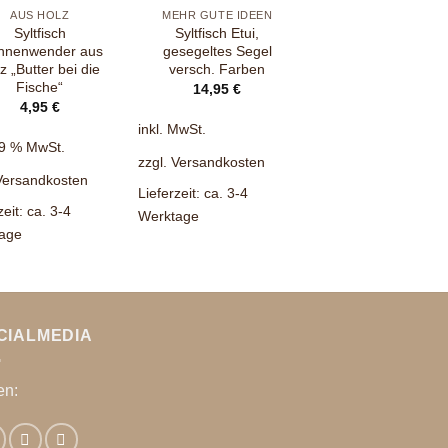
AUS HOLZ
MEHR GUTE IDEEN
AUS HOLZ
Syltfisch
Syltfisch Etui,
Syltfisch
nnenwender aus
gesegeltes Segel
Weihnachtsorname
z „Butter bei die
versch. Farben
(einzeln oder im 1
Fische“
Pack)
14,95
€
4,95
€
2,50
€
–
24,50
€
inkl. MwSt.
19 % MwSt.
inkl. MwSt.
zzgl.
Versandkosten
Versandkosten
zzgl.
Versandkosten
Lieferzeit:
ca. 3-4
zeit:
ca. 3-4
Lieferzeit:
3 - 4
Werktage
age
Werktage
CIALMEDIA
en: