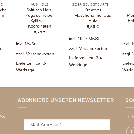
TASCHEN & ACCESSOIRES
AUS HOLZ
SEHR BELIEBTE ARTIKEL
sche
Syltfisch Holz-
Kreativer
em
Kugelschreiber
Flaschenöffner aus
Pfa
Syltfisch +
Holz
Hol
Koordinaten
8,50
€
8,75
€
inkl. 19 % MwSt.
inkl. MwSt.
inkl. 
n
zzgl.
Versandkosten
zzgl.
Versandkosten
zzgl.
Lieferzeit:
ca. 3-4
Lieferzeit:
ca. 3-4
Liefer
Werktage
Werktage
Werkt
ABONNIERE UNSEREN NEWSLETTER
SO
Sylt
Teil