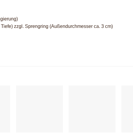
egierung)
 x Tiefe) zzgl. Sprengring (Außendurchmesser ca. 3 cm)
+
+
+