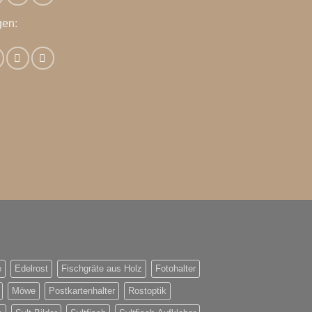
gen:
e
Edelrost
Fischgräte aus Holz
Fotohalter
Möwe
Postkartenhalter
Rostoptik