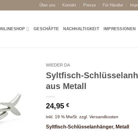
Über uns
Kontakt
Presse
Für Händler
Imp
ONLINESHOP
GESCHÄFTE
NACHHALTIGKEIT
IMPRESSIONEN
WIEDER DA
Syltfisch-Schlüsselan
aus Metall
24,95
€
inkl. 19 % MwSt.
zzgl.
Versandkosten
Syltfisch-Schlüsselanhänger, Metall