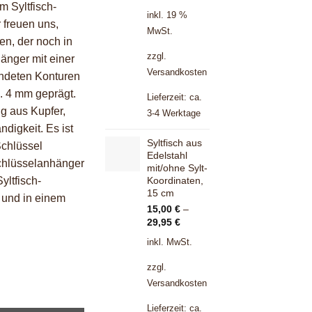
m Syltfisch-
inkl. 19 %
 freuen uns,
MwSt.
en, der noch in
zzgl.
änger mit einer
Versandkosten
ndeten Konturen
a. 4 mm geprägt.
Lieferzeit:
ca.
ng aus Kupfer,
3-4 Werktage
digkeit. Es ist
Syltfisch aus
Schlüssel
Edelstahl
Schlüsselanhänger
mit/ohne Sylt-
yltfisch-
Koordinaten,
15 cm
 und in einem
15,00
€
–
29,95
€
inkl. MwSt.
zzgl.
Versandkosten
nge
Lieferzeit:
ca.