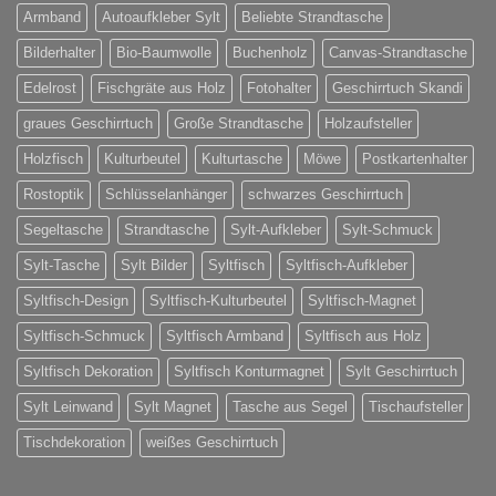
Armband
Autoaufkleber Sylt
Beliebte Strandtasche
Bilderhalter
Bio-Baumwolle
Buchenholz
Canvas-Strandtasche
Edelrost
Fischgräte aus Holz
Fotohalter
Geschirrtuch Skandi
graues Geschirrtuch
Große Strandtasche
Holzaufsteller
Holzfisch
Kulturbeutel
Kulturtasche
Möwe
Postkartenhalter
Rostoptik
Schlüsselanhänger
schwarzes Geschirrtuch
Segeltasche
Strandtasche
Sylt-Aufkleber
Sylt-Schmuck
Sylt-Tasche
Sylt Bilder
Syltfisch
Syltfisch-Aufkleber
Syltfisch-Design
Syltfisch-Kulturbeutel
Syltfisch-Magnet
Syltfisch-Schmuck
Syltfisch Armband
Syltfisch aus Holz
Syltfisch Dekoration
Syltfisch Konturmagnet
Sylt Geschirrtuch
Sylt Leinwand
Sylt Magnet
Tasche aus Segel
Tischaufsteller
Tischdekoration
weißes Geschirrtuch